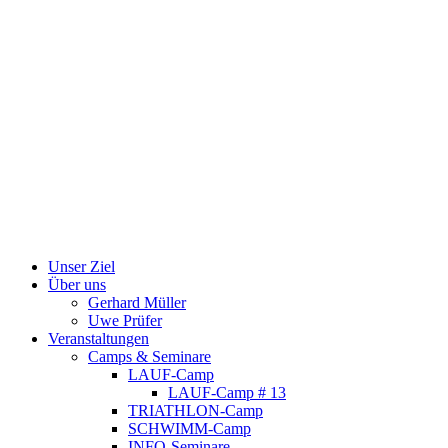
Unser Ziel
Über uns
Gerhard Müller
Uwe Prüfer
Veranstaltungen
Camps & Seminare
LAUF-Camp
LAUF-Camp # 13
TRIATHLON-Camp
SCHWIMM-Camp
INFO-Seminare
Trainingslager Toscana
Bisherige Camps & Seminare
Bisherige LAUF-Camps
LAUF-Camp # 11
Bisherige Triathlon-Camps
TRIATHLON-Camp # 8
TRIATHLON-Camp # 7
Bisherige SCHWIMM-Camps
Schwimmcamp # 47
Schwimmcamp # 46
Schwimmcamp # 45
Schwimmcamp # 44